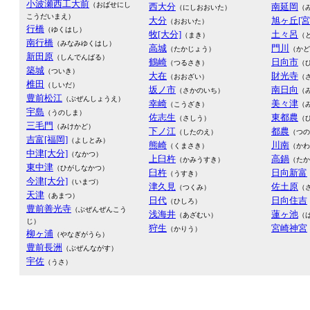
小波瀬西工大前
（おばせにし
西大分
南延岡
（にしおおいた）
（
こうだいまえ）
大分
旭ヶ丘[宮
（おおいた）
行橋
（ゆくはし）
牧[大分]
土々呂
（まき）
（
南行橋
（みなみゆくはし）
高城
門川
（たかじょう）
（かど
新田原
（しんでんばる）
鶴崎
日向市
（つるさき）
（
築城
（ついき）
大在
財光寺
（おおざい）
（
椎田
（しいだ）
坂ノ市
南日向
（さかのいち）
（
豊前松江
（ぶぜんしょうえ）
幸崎
美々津
（こうざき）
（
宇島
（うのしま）
佐志生
東都農
（さしう）
（
三毛門
（みけかど）
下ノ江
都農
（したのえ）
（つの
吉富[福岡]
（よしとみ）
熊崎
川南
（くまさき）
（かわ
中津[大分]
（なかつ）
上臼杵
高鍋
（かみうすき）
（たか
東中津
（ひがしなかつ）
臼杵
日向新富
（うすき）
今津[大分]
（いまづ）
津久見
佐土原
（つくみ）
（
天津
（あまつ）
日代
日向住吉
（ひしろ）
豊前善光寺
（ぶぜんぜんこう
浅海井
蓮ヶ池
（あざむい）
（
じ）
狩生
宮崎神宮
（かりう）
柳ヶ浦
（やなぎがうら）
豊前長洲
（ぶぜんながす）
宇佐
（うさ）