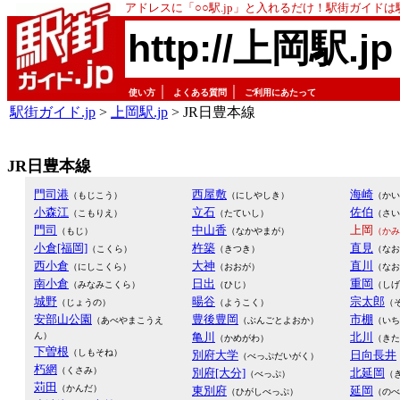
アドレスに「○○駅.jp」と入れるだけ！駅街ガイド
http://上岡駅.jp
｜
｜
使い方
よくある質問
ご利用にあたって
駅街ガイド.jp
>
上岡駅.jp
> JR日豊本線
JR日豊本線
門司港
西屋敷
海崎
（もじこう）
（にしやしき）
（かい
小森江
立石
佐伯
（こもりえ）
（たていし）
（さい
門司
中山香
上岡
（もじ）
（なかやまが）
（かみ
小倉[福岡]
杵築
直見
（こくら）
（きつき）
（なお
西小倉
大神
直川
（にしこくら）
（おおが）
（なお
南小倉
日出
重岡
（みなみこくら）
（ひじ）
（しげ
城野
暘谷
宗太郎
（じょうの）
（ようこく）
（
安部山公園
豊後豊岡
市棚
（あべやまこうえ
（ぶんごとよおか）
（いち
ん）
亀川
北川
（かめがわ）
（きた
下曽根
（しもそね）
別府大学
日向長井
（べっぷだいがく）
朽網
（くさみ）
別府[大分]
北延岡
（べっぷ）
（
苅田
（かんだ）
東別府
延岡
（ひがしべっぷ）
（のべ